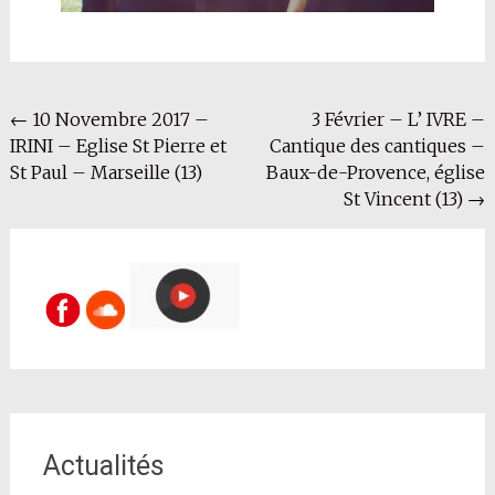
Navigation
←
10 Novembre 2017 –
3 Février – L’ IVRE –
IRINI – Eglise St Pierre et
Cantique des cantiques –
de
St Paul – Marseille (13)
Baux-de-Provence, église
l'article
St Vincent (13)
→
Actualités