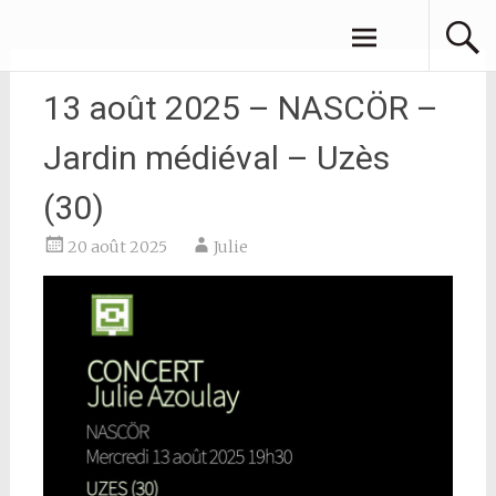
Aller
JULIE AZOULAY
au
contenu
principal
13 août 2025 – NASCÖR –
Jardin médiéval – Uzès
(30)
20 août 2025
Julie