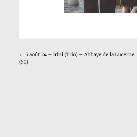
Navigation
←
5 août 24 – Irini (Trio) – Abbaye de la Lucerne
(50)
de
l'article