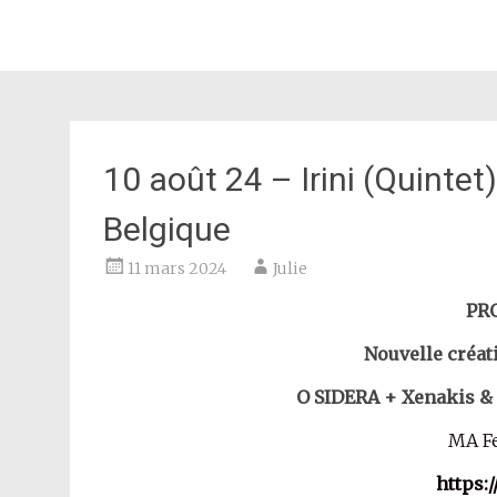
JULIE AZOULAY
Aller
au
contenu
principal
10 août 24 – Irini (Quintet
Belgique
11 mars 2024
Julie
PR
Nouvelle créa
O SIDERA + Xenakis &
MA Fe
https:/