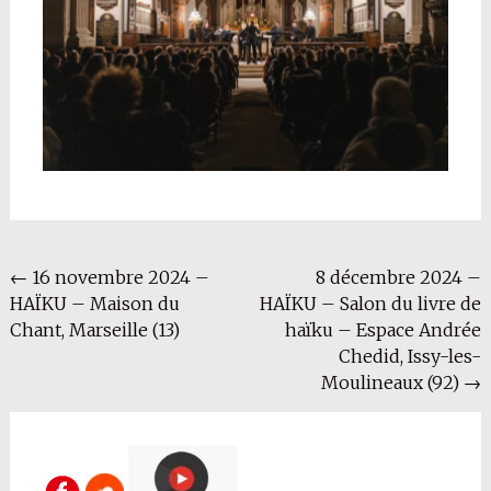
Navigation
←
16 novembre 2024 –
8 décembre 2024 –
HAÏKU – Maison du
HAÏKU – Salon du livre de
de
Chant, Marseille (13)
haïku – Espace Andrée
l'article
Chedid, Issy-les-
Moulineaux (92)
→