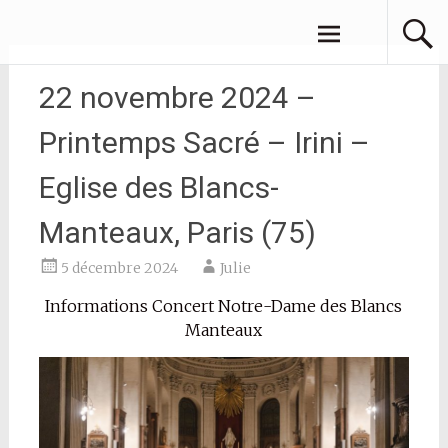
Aller
JULIE AZOULAY
au
contenu
principal
22 novembre 2024 –
Printemps Sacré – Irini –
Eglise des Blancs-
Manteaux, Paris (75)
5 décembre 2024
Julie
Informations Concert Notre-Dame des Blancs
Manteaux