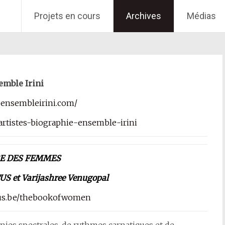
Projets en cours
Archives
Médias
emble Irini
.ensembleirini.com/
d-artistes-biographie-ensemble-irini
RE DES FEMMES
US et Varijashree Venugopal
tus.be/thebookofwomen