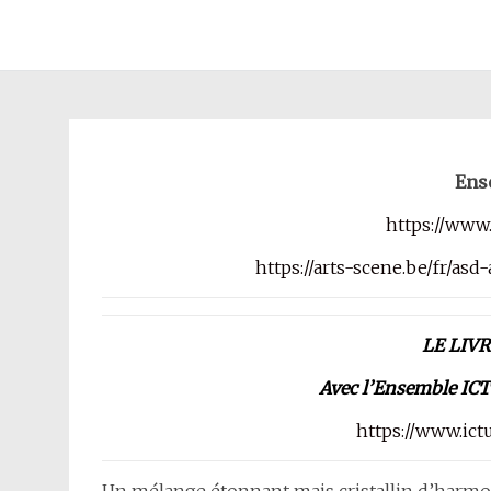
JULIE AZOULAY
Aller
au
contenu
principal
Ens
https://www
https://arts-scene.be/fr/as
LE LIV
Avec l’Ensemble ICT
https://www.ic