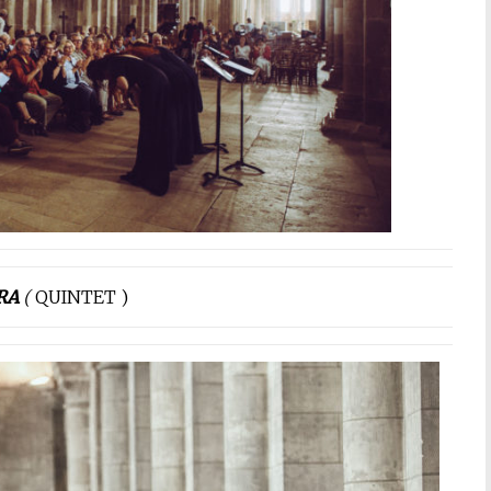
ERA
(
QUINTET )