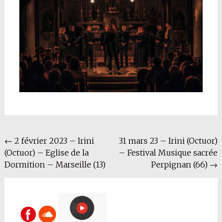
Navigation
←
2 février 2023 – Irini
31 mars 23 – Irini (Octuor)
(Octuor) – Eglise de la
– Festival Musique sacrée
de
Dormition – Marseille (13)
Perpignan (66)
→
l'article