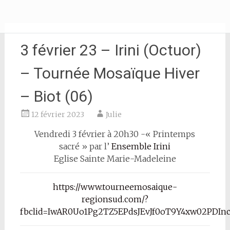
Aller
JULIE AZOULAY
au
contenu
principal
3 février 23 – Irini (Octuor)
– Tournée Mosaïque Hiver
– Biot (06)
12 février 2023
Julie
Vendredi 3 février à 20h30 -« Printemps
sacré » par l’
Ensemble Irini
Eglise Sainte Marie-Madeleine
https://www.tourneemosaique-
regionsud.com/?
fbclid=IwAR0Uo1Pg2TZ5EPdsJEvJf0oT9Y4xw02PDI