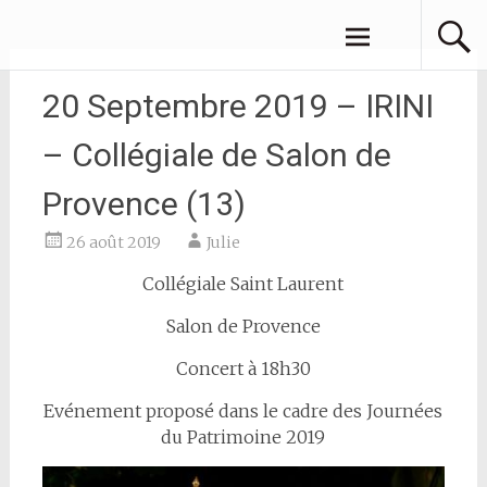
Aller
JULIE AZOULAY
au
contenu
principal
20 Septembre 2019 – IRINI
– Collégiale de Salon de
Provence (13)
26 août 2019
Julie
Collégiale Saint Laurent
Salon de Provence
Concert à 18h30
Evénement proposé dans le cadre des Journées
du Patrimoine 2019