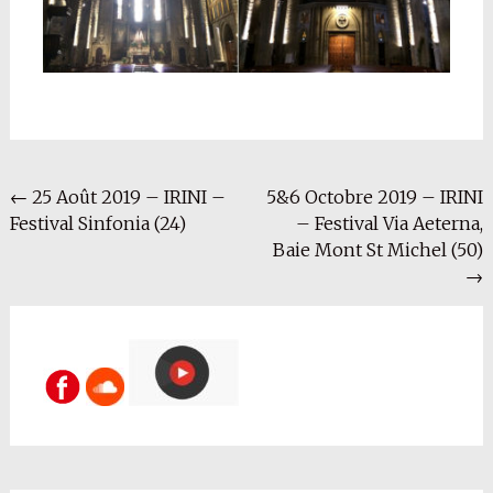
Navigation
←
25 Août 2019 – IRINI –
5&6 Octobre 2019 – IRINI
Festival Sinfonia (24)
– Festival Via Aeterna,
de
Baie Mont St Michel (50)
l'article
→