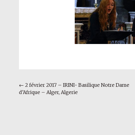
Navigation
←
2 février 2017 – IRINI- Basilique Notre Dame
d’Afrique – Alger, Algerie
de
l'article