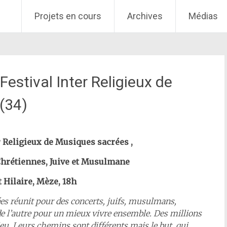
Projets en cours
Archives
Médias
estival Inter Religieux de
(34)
er Religieux de Musiques sacrées ,
hrétiennes, Juive et Musulmane
t Hilaire, Mèze, 18h
ées réunit pour des concerts, juifs, musulmans,
 de l’autre pour un mieux vivre ensemble. Des millions
u. Leurs chemins sont différents mais le but, qui