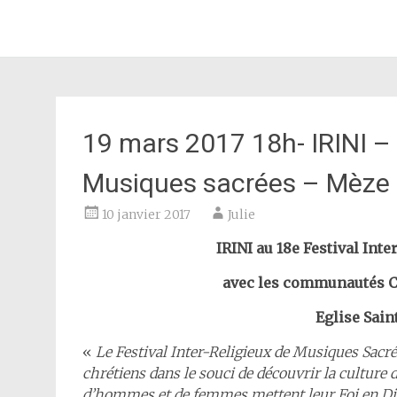
JULIE AZOULAY
Aller
au
contenu
principal
19 mars 2017 18h- IRINI – F
Musiques sacrées – Mèze 
10 janvier 2017
Julie
IRINI au 18e Festival Int
avec les communautés C
Eglise Sain
«
Le Festival Inter-Religieux de Musiques Sacr
chrétiens dans le souci de découvrir la culture
d’hommes et de femmes mettent leur Foi en Die