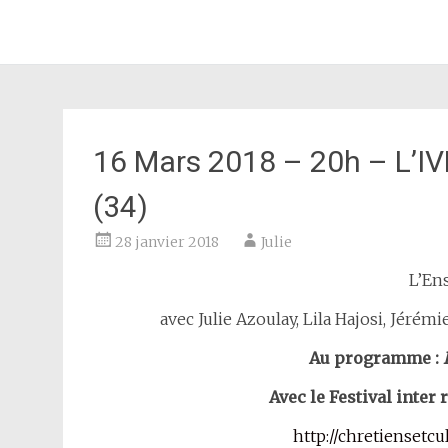
JULIE AZOULAY
Aller
au
contenu
principal
16 Mars 2018 – 20h – L’IV
(34)
28 janvier 2018
Julie
L’En
avec Julie Azoulay, Lila Hajosi, Jéré
Au programme :
Avec le Festival inter
http://chretiensetcu