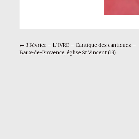
Navigation
←
3 Février – L’ IVRE – Cantique des cantiques –
Baux-de-Provence, église St Vincent (13)
de
l'article