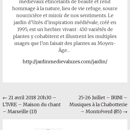
médiévaux étincelants de beauté et rend
hommage à la nature, lieu de vie refuge, source
nourricière et miroir de nos sentiments. Le
jardin d’Uzès d’inspiration médiévale, créé en
1995, est un herbier vivant : 450 variétés de
plantes y cohabitent et illustrent les multiples
usages que l’on faisait des plantes au Moyen-
Âge…
http://jardinmedievaluzes.com/jardin/
Navigation
←
21 avril 2018 20h30 –
25-26 Juillet – IRINI –
L’IVRE – Maison du chant
Musiques à la Chabotterie
de
– Marseille (13)
– Montréverd (85)
→
l'article