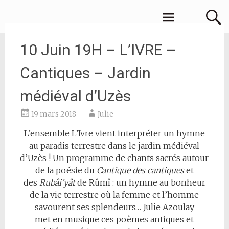
Aller
JULIE AZOULAY
au
contenu
principal
10 Juin 19H – L’IVRE –
Cantiques – Jardin
médiéval d’Uzès
19 mars 2018
Julie
L’ensemble L’Ivre vient interpréter un hymne
au paradis terrestre dans le jardin médiéval
d’Uzès ! Un programme de chants sacrés autour
de la poésie du
Cantique des cantiques
et
des
Rubâi’yât
de Rûmî : un hymne au bonheur
de la vie terrestre où la femme et l’homme
savourent ses splendeurs… Julie Azoulay
met en musique ces poèmes antiques et