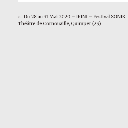
Navigation
←
Du 28 au 31 Mai 2020 – IRINI – Festival SONIK,
Théâtre de Cornouaille, Quimper (29)
de
l'article