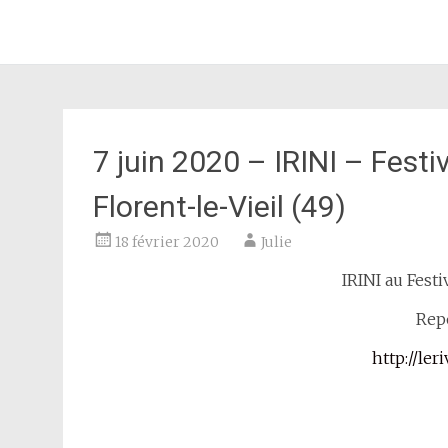
JULIE AZOULAY
Aller
au
contenu
principal
7 juin 2020 – IRINI – Festi
Florent-le-Vieil (49)
18 février 2020
Julie
IRINI au Festi
Repo
http://le