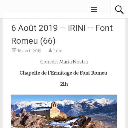
Aller
JULIE AZOULAY
au
contenu
principal
6 Août 2019 – IRINI – Font
Romeu (66)
16 avril 2019
Julie
Concert Maria Nostra
Chapelle de l’Ermitage de Font Romeu
21h