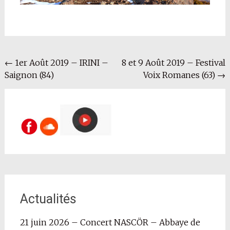
Navigation
←
1er Août 2019 – IRINI –
8 et 9 Août 2019 – Festival
Saignon (84)
Voix Romanes (63)
→
de
l'article
Actualités
21 juin 2026 – Concert NASCÖR – Abbaye de