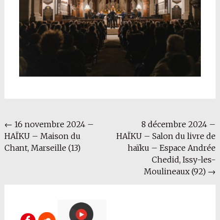
Navigation
←
16 novembre 2024 –
8 décembre 2024 –
HAÏKU – Maison du
HAÏKU – Salon du livre de
de
Chant, Marseille (13)
haïku – Espace Andrée
l'article
Chedid, Issy-les-
Moulineaux (92)
→