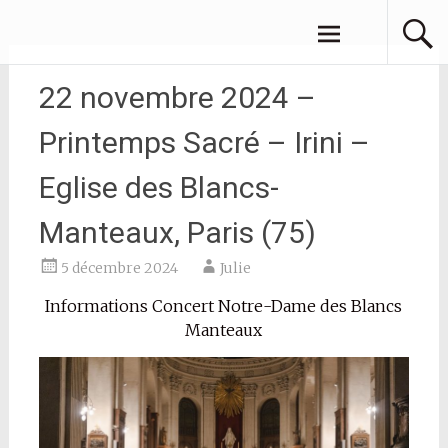
Aller
JULIE AZOULAY
au
contenu
principal
22 novembre 2024 –
Printemps Sacré – Irini –
Eglise des Blancs-
Manteaux, Paris (75)
5 décembre 2024
Julie
Informations Concert Notre-Dame des Blancs
Manteaux