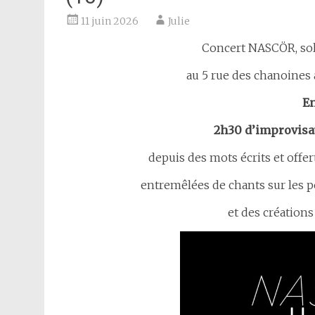
11 juin 2026
Julie
Concert NASCÖR, sol
au 5 rue des chanoines à
En
2h30 d’improvisat
depuis des mots écrits et offert
entremêlées de chants sur les 
et des création