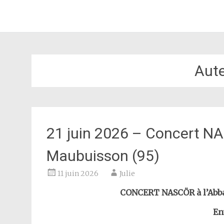
JULIE AZOULAY
Aller
au
contenu
Aute
principal
21 juin 2026 – Concert N
Maubuisson (95)
11 juin 2026
Julie
CONCERT NASCÖR à l’Abbay
Ent