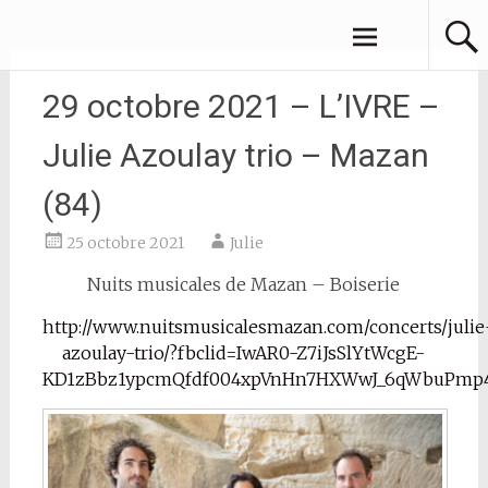
Aller
JULIE AZOULAY
au
contenu
principal
29 octobre 2021 – L’IVRE –
Julie Azoulay trio – Mazan
(84)
25 octobre 2021
Julie
Nuits musicales de Mazan – Boiserie
http://www.nuitsmusicalesmazan.com/concerts/julie
azoulay-trio/?fbclid=IwAR0-Z7iJsSlYtWcgE-
KD1zBbz1ypcmQfdf004xpVnHn7HXWwJ_6qWbuPmp